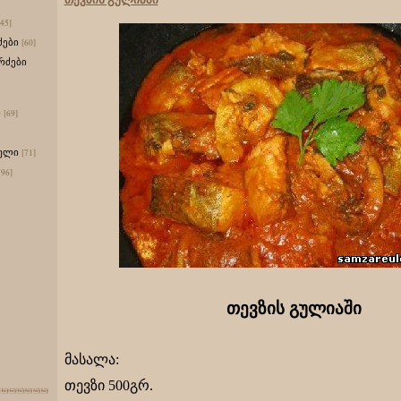
[45]
ძები
[60]
რძები
ი
[69]
ული
[71]
[96]
თევზის გულიაში
მასალა:
თევზი 500გრ.