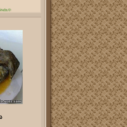
ტარი (0)
ა