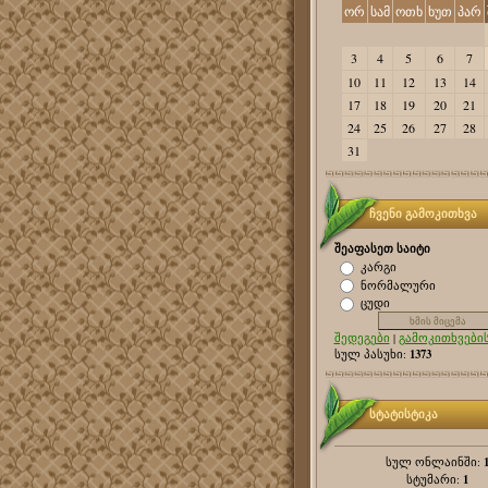
ორ
სამ
ოთხ
ხუთ
პარ
3
4
5
6
7
10
11
12
13
14
17
18
19
20
21
24
25
26
27
28
31
ჩვენი გამოკითხვა
შეაფასეთ საიტი
კარგი
ნორმალური
ცუდი
შედეგები
|
გამოკითხვების
1373
სულ პასუხი:
სტატისტიკა
სულ ონლაინში:
1
სტუმარი: