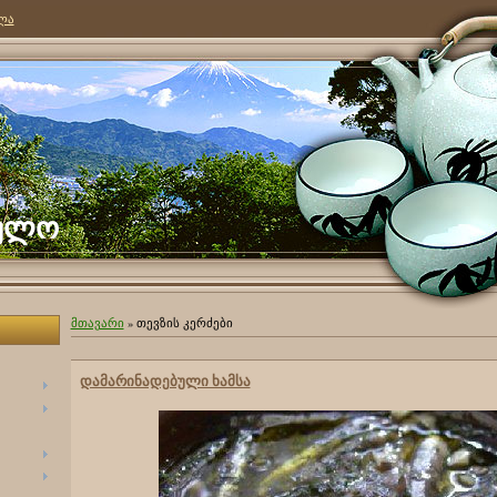
ლა
ეულო
მთავარი
»
თევზის კერძები
დამარინადებული ხამსა