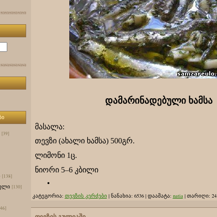
დამარინადებული ხამსა
ბი
მასალა:
[39]
თევზი (ახალი ხამსა) 500გრ.
ლიმონი 1ც.
ნიორი 5–6 კბილი
ი
[138]
ული
[130]
კატეგორია:
თევზის კერძები
|
ნანახია:
6536
|
დაამატა:
natia
|
თარიღი:
24
[46]
თევზის გულიაში