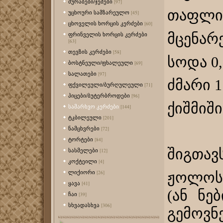
მურაბები/ჯემები
[97]
თაფლი 
უცხოური სამზარეულო
[45]
ცხოველის ხორცის კერძები
[60]
მცენარე
ფრინველის ხორცის კერძები
[63]
თევზის კერძები
[58]
სოდა 0,5
ბოსტნეული/ფხალეული
[69]
სალათები
[97]
ძმარი 1 
ფქვილეული/ბურღულეული
[71]
პიცები/ბუტერბროდები
[96]
ქიშმიში
სამარხვო კერძები
[144]
ტკბილეული
[201]
ნამცხვრები
[72]
ტორტები
[84]
შიგთავს
სასმელები
[12]
კოქტეილი
[4]
ლიქიორი
ჟოლოს 
[26]
ყავა
[41]
(ან ნე
ჩაი
[39]
სხვადასხვა
[306]
გემოვნ