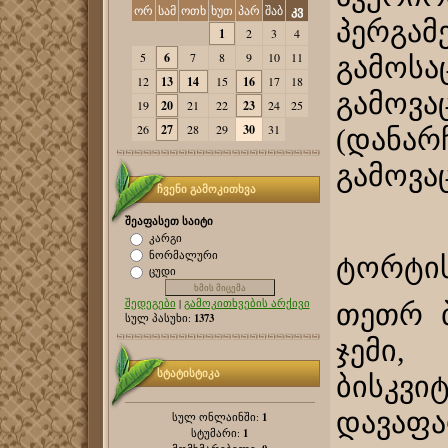
ორ
სამ
ოთხ
ხუთ
პარ
შაბ
კვ
პერგამ
1
2
3
4
5
6
7
8
9
10
11
გამო
12
13
14
15
16
17
18
გამო
19
20
21
22
23
24
25
26
27
28
29
30
31
(დანარ
გამოვა
ჩვენი გამოკითხვა
შეაფასეთ საიტი
კარგი
ნორმალური
ტორტის
ცუდი
შედეგები
|
გამოკითხვების არქივი
თეთრ ბ
1373
სულ პასუხი:
ჯემი,
სტატისტიკა
ბისკვი
დავაფ
1
სულ ონლაინში:
1
სტუმარი: